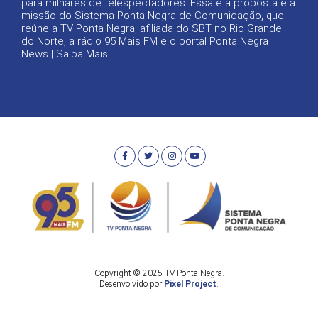
para milhares de telespectadores. Essa é a proposta e a
missão do Sistema Ponta Negra de Comunicação, que
reúne a TV Ponta Negra, afiliada do SBT no Rio Grande
do Norte, a rádio 95 Mais FM e o portal Ponta Negra
News |
Saiba Mais
.
Copyright © 2025 TV Ponta Negra.
Desenvolvido por
Pixel Project
.