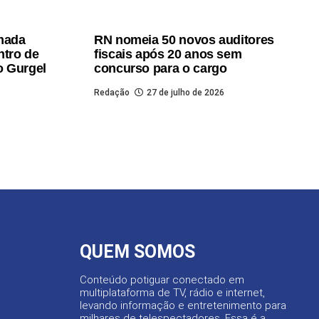
omada
RN nomeia 50 novos auditores
ntro de
fiscais após 20 anos sem
o Gurgel
concurso para o cargo
Redação
27 de julho de 2026
QUEM SOMOS
Conteúdo potiguar conectado em
multiplataforma de TV, rádio e internet,
levando informação e entretenimento para
milhares de telespectadores. Essa é a