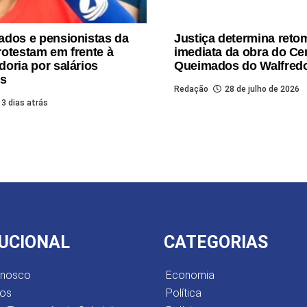
dos e pensionistas da
Justiça determina ret
otestam em frente à
imediata da obra do Ce
oria por salários
Queimados do Walfred
os
Redação
28 de julho de 2026
3 dias atrás
TUCIONAL
CATEGORIAS
onosco
Economia
os
Política