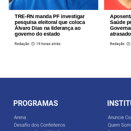
TRE-RN manda PF investigar
Aposenta
pesquisa eleitoral que coloca
Saúde pr
Álvaro Dias na liderança ao
Governad
governo do estado
atrasad
Redação
19 horas atrás
Redação
PROGRAMAS
INSTI
Arena
Anuncie C
Desafio dos Confeiteiros
Quem Som