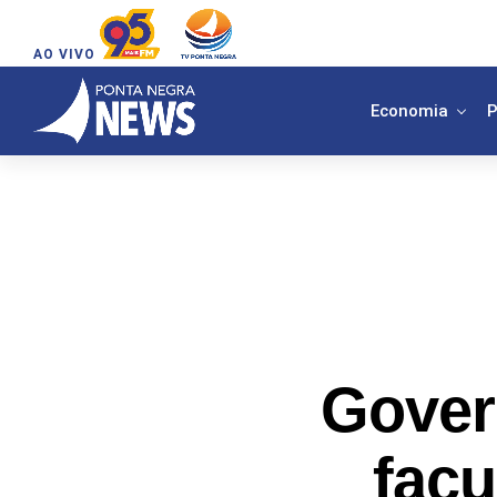
AO VIVO
Economia
P
Gover
facu