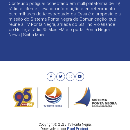
Conteúdo potiguar conectado em multiplataforma de TV,
rádio e internet, levando informação e entretenimento
para milhares de telespectadores. Essa é a proposta e a
missão do Sistema Ponta Negra de Comunicação, que
reúne a TV Ponta Negra, afiliada do SBT no Rio Grande
do Norte, a rádio 95 Mais FM e o portal Ponta Negra
News |
Saiba Mais
.
Copyright © 2025 TV Ponta Negra.
Desenvolvido por
Pixel Project
.