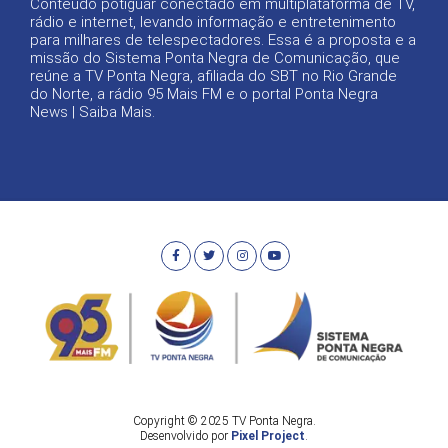
Conteúdo potiguar conectado em multiplataforma de TV,
rádio e internet, levando informação e entretenimento
para milhares de telespectadores. Essa é a proposta e a
missão do Sistema Ponta Negra de Comunicação, que
reúne a TV Ponta Negra, afiliada do SBT no Rio Grande
do Norte, a rádio 95 Mais FM e o portal Ponta Negra
News |
Saiba Mais
.
Copyright © 2025 TV Ponta Negra.
Desenvolvido por
Pixel Project
.