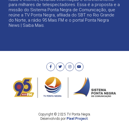
para milhares de telespectadores. Essa é a proposta e a
missão do Sistema Ponta Negra de Comunicação, que
reúne a TV Ponta Negra, afiliada do SBT no Rio Grande
do Norte, a rádio 95 Mais FM e o portal Ponta Negra
News |
Saiba Mais
.
Copyright © 2025 TV Ponta Negra.
Desenvolvido por
Pixel Project
.