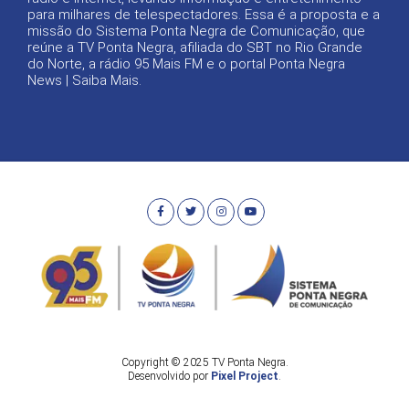
para milhares de telespectadores. Essa é a proposta e a
missão do Sistema Ponta Negra de Comunicação, que
reúne a TV Ponta Negra, afiliada do SBT no Rio Grande
do Norte, a rádio 95 Mais FM e o portal Ponta Negra
News |
Saiba Mais
.
Copyright © 2025 TV Ponta Negra.
Desenvolvido por
Pixel Project
.