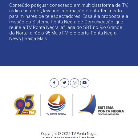
Conteúdo potiguar conectado em multiplataforma de TV,
rádio e internet, levando informação e entretenimento
para milhares de telespectadores. Essa é a proposta e a
missão do Sistema Ponta Negra de Comunicação, que
reúne a TV Ponta Negra, afiliada do SBT no Rio Grande
do Norte, a rádio 95 Mais FM e o portal Ponta Negra
News |
Saiba Mais
.
Copyright © 2025 TV Ponta Negra.