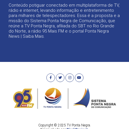
Conteúdo potiguar conectado em multiplataforma de TV,
rádio e internet, levando informação e entretenimento
para milhares de telespectadores. Essa é a proposta e a
missão do Sistema Ponta Negra de Comunicação, que
reúne a TV Ponta Negra, afiliada do SBT no Rio Grande
do Norte, a rádio 95 Mais FM e o portal Ponta Negra
News |
Saiba Mais
.
Copyright © 2025 TV Ponta Negra.