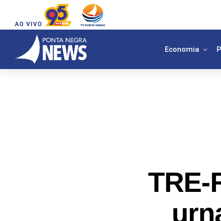
AO VIVO
Economia
P
TRE-R
urn