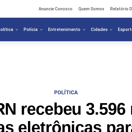
Anuncie Conosco
Quem Somos
Relatório D
olítica
Polícia
Entretenimento
Cidades
Esport
POLÍTICA
N recebeu 3.596
as eletrônicas par