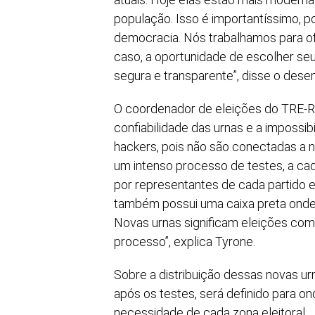
população. Isso é importantíssimo, po
democracia. Nós trabalhamos para of
caso, a oportunidade de escolher seu
segura e transparente”, disse o des
O coordenador de eleições do TRE-RN
confiabilidade das urnas e a impossib
hackers, pois não são conectadas a 
um intenso processo de testes, a ca
por representantes de cada partido el
também possui uma caixa preta onde fi
Novas urnas significam eleições co
processo”, explica Tyrone.
Sobre a distribuição dessas novas ur
após os testes, será definido para o
necessidade de cada zona eleitoral.