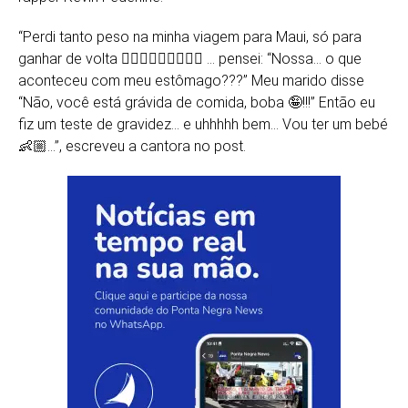
“Perdi tanto peso na minha viagem para Maui, só para
ganhar de volta 🤷🏼‍♀️🤷🏼‍♀️🤷🏼‍♀️ … pensei: “Nossa… o que
aconteceu com meu estômago???” Meu marido disse
“Não, você está grávida de comida, boba 🤪!!!” Então eu
fiz um teste de gravidez… e uhhhhh bem… Vou ter um bebé
👶🏼…”, escreveu a cantora no post.