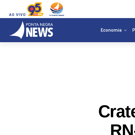
AO VIVO
Economia
P
Crat
RN-