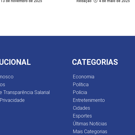
13 de novembro de 2025
Redação
4 de maio de 2025
TUCIONAL
CATEGORIAS
onosco
Economia
os
Política
e Transparência Salarial
Polícia
 Privacidade
Entretenimento
Cidades
Esportes
Últimas Notícias
Mais Categorias