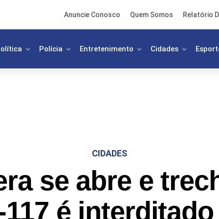
Anuncie Conosco
Quem Somos
Relatório D
olítica
Polícia
Entretenimento
Cidades
Esport
CIDADES
era se abre e trec
117 é interditad