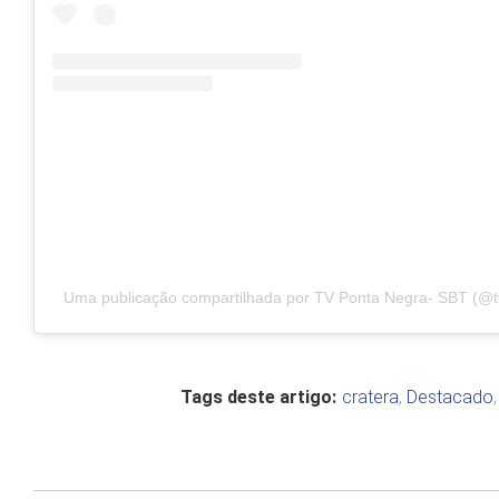
Uma publicação compartilhada por TV Ponta Negra- SBT (@t
Tags deste artigo:
cratera
,
Destacado