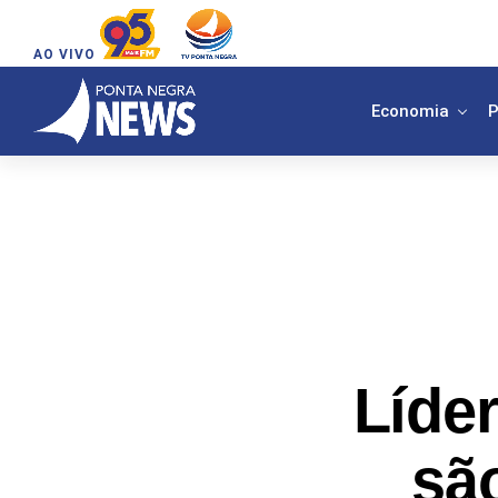
AO VIVO
Economia
P
Líde
sã