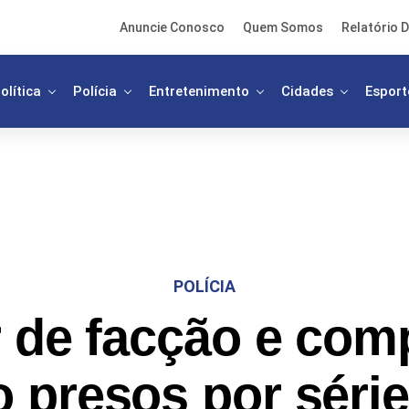
Anuncie Conosco
Quem Somos
Relatório D
olítica
Polícia
Entretenimento
Cidades
Esport
POLÍCIA
r de facção e com
o presos por série