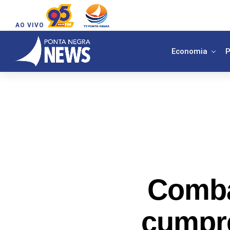
AO VIVO
Economia
P
Comba
cumpr