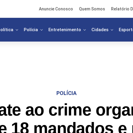
Anuncie Conosco
Quem Somos
Relatório D
olítica
Polícia
Entretenimento
Cidades
Esport
POLÍCIA
te ao crime orga
e 18 mandados e 