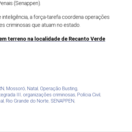
Penais (Senappen).
inteligência, a força-tarefa coordena operações
es criminosas que atuam no estado.
 em terreno na localidade de Recanto Verde
RN
,
Mossoró
,
Natal
,
Operação Busting
,
egrada III
,
organizações criminosas
,
Polícia Civil
,
al
,
Rio Grande do Norte
,
SENAPPEN
,