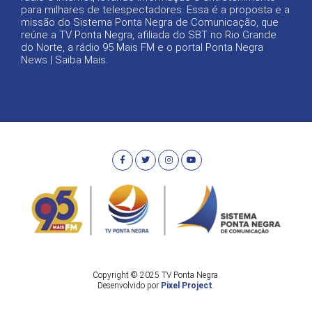
para milhares de telespectadores. Essa é a proposta e a
missão do Sistema Ponta Negra de Comunicação, que
reúne a TV Ponta Negra, afiliada do SBT no Rio Grande
do Norte, a rádio 95 Mais FM e o portal Ponta Negra
News |
Saiba Mais
.
Copyright © 2025 TV Ponta Negra.
Desenvolvido por
Pixel Project
.