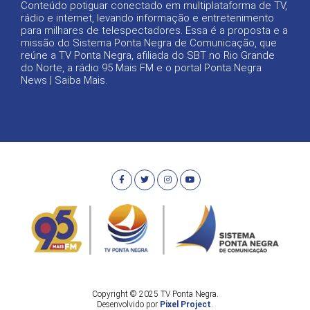
Conteúdo potiguar conectado em multiplataforma de TV,
rádio e internet, levando informação e entretenimento
para milhares de telespectadores. Essa é a proposta e a
missão do Sistema Ponta Negra de Comunicação, que
reúne a TV Ponta Negra, afiliada do SBT no Rio Grande
do Norte, a rádio 95 Mais FM e o portal Ponta Negra
News |
Saiba Mais
.
Copyright © 2025 TV Ponta Negra.
Desenvolvido por
Pixel Project
.