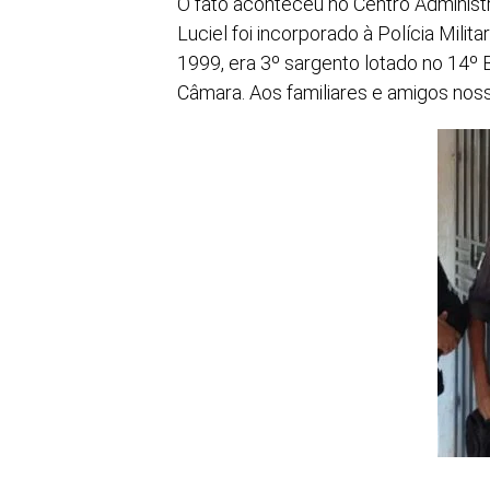
O fato aconteceu no Centro Administr
Luciel foi incorporado à Polícia Mili
1999, era 3º sargento lotado no 14º B
Câmara. Aos familiares e amigos noss