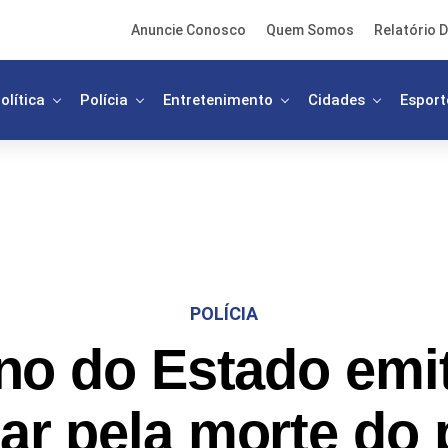
Anuncie Conosco
Quem Somos
Relatório D
olítica
Polícia
Entretenimento
Cidades
Esport
POLÍCIA
no do Estado emit
ar pela morte do p