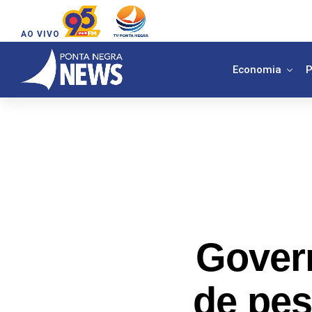
AO VIVO
Economia
P
Gover
de pes