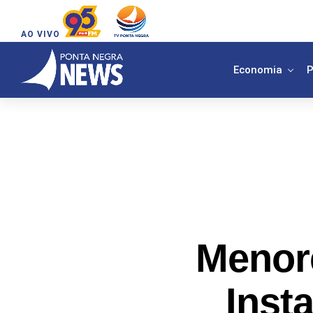
AO VIVO
Economia
P
Menor
Inst