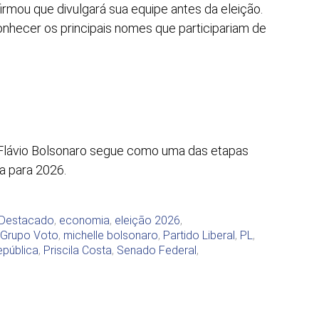
irmou que divulgará sua equipe antes da eleição.
onhecer os principais nomes que participariam de
e Flávio Bolsonaro segue como uma das etapas
a para 2026.
Destacado
,
economia
,
eleição 2026
,
Grupo Voto
,
michelle bolsonaro
,
Partido Liberal
,
PL
,
epública
,
Priscila Costa
,
Senado Federal
,