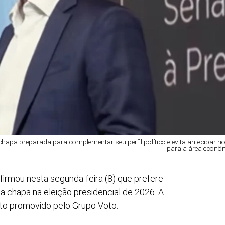
apa preparada para complementar seu perfil político e evita antecipar 
para a área econô
firmou nesta segunda-feira (8) que prefere
 chapa na eleição presidencial de 2026. A
to promovido pelo Grupo Voto.