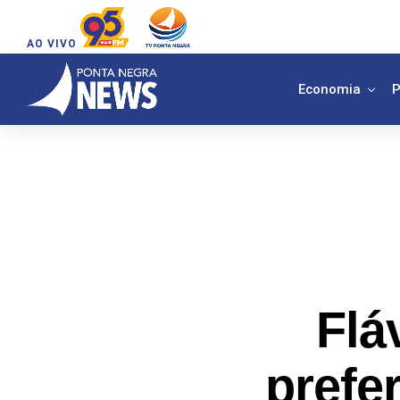
AO VIVO
Economia
P
Flá
prefe