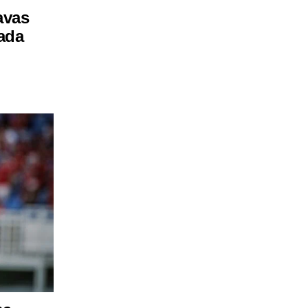
avas
cada