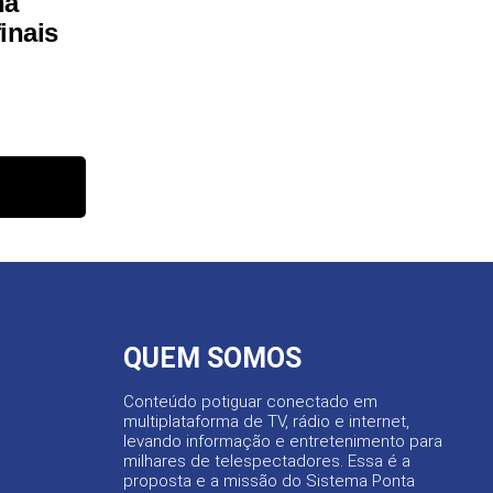
na
inais
QUEM SOMOS
Conteúdo potiguar conectado em
multiplataforma de TV, rádio e internet,
levando informação e entretenimento para
milhares de telespectadores. Essa é a
proposta e a missão do Sistema Ponta